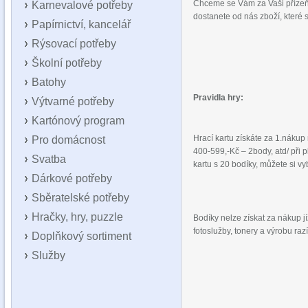
Chceme se Vám za Vaši přízeň
Karnevalové potřeby
dostanete od nás zboží, které 
Papírnictví, kancelář
Rýsovací potřeby
Školní potřeby
Batohy
Prav
idla hry:
Výtvarné potřeby
Kartónový program
Hrací kartu získáte za 1.náku
Pro domácnost
400-599,-Kč – 2body, atd/ při 
Svatba
kartu s 20 bodíky, můžete si v
Dárkové potřeby
Sběratelské potřeby
Hračky, hry, puzzle
Bodíky nelze získat za nákup j
fotoslužby, tonery a výrobu razí
Doplňkový sortiment
Služby