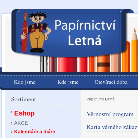
Kdo jsme
Kde jsme
Otevírací doba
Sortiment
Papírnictví Letná
Eshop
Věrnostní program
AKCE
Karta věrného záka
Kalendáře a diáře