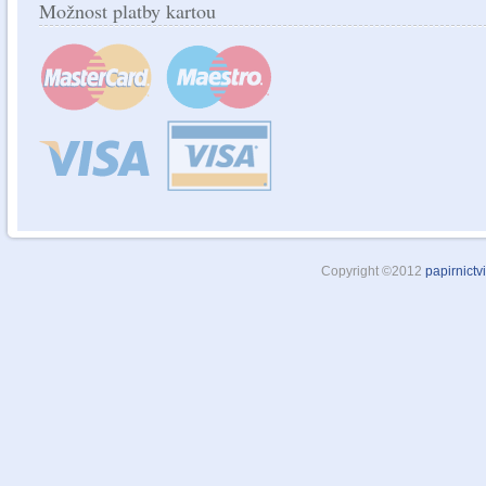
Možnost platby kartou
Copyright ©2012
papirnictv