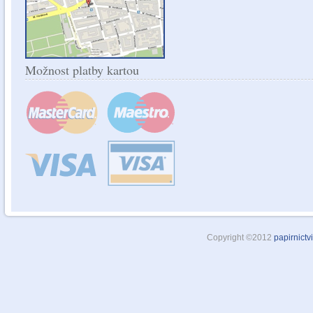
Možnost platby kartou
Copyright ©2012
papirnictv