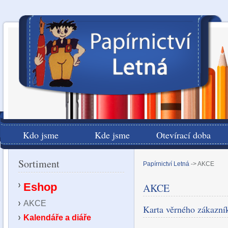
Kdo jsme
Kde jsme
Otevírací doba
Sortiment
Papírnictví Letná
->
AKCE
Eshop
AKCE
AKCE
Karta věrného zákazní
Kalendáře a diáře